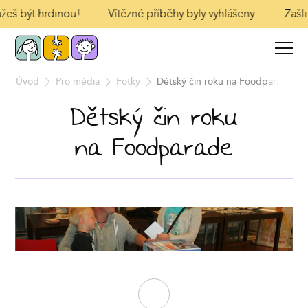
ůžeš být hrdinou!
Vítězné příběhy byly vyhlášeny.
Zašli
Úvod
Pro média
Fotky
Dětský čin roku na Foodparade
Dětský čin roku
na Foodparade