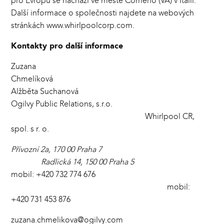
pro Evropu se nachází ve městě Comerio (VA) v Itálii.
Další informace o společnosti najdete na webových
stránkách www.whirlpoolcorp.com.
Kontakty pro další informace
Zuzana
Chmelíkov
Alžběta Suchanová
Ogilvy Public Relations, s.r.o.
Whirlpool CR,
spol. s r. o.
Přívozní 2a, 170 00 Praha 7
Radlická 14, 150 00 Praha 5
mobil: +420 732 774 676
mobil:
+420 731 453 876
zuzana.chmelikova@ogilvy.com