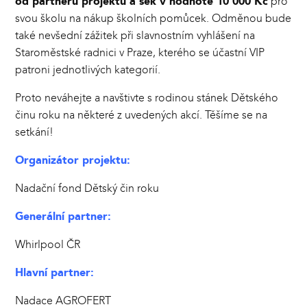
od partnerů projektu a šek v hodnotě 10 000 Kč
pro
svou školu na nákup školních pomůcek. Odměnou bude
také nevšední zážitek při slavnostním vyhlášení na
Staroměstské radnici v Praze, kterého se účastní VIP
patroni jednotlivých kategorií.
Proto neváhejte a navštivte s rodinou stánek Dětského
činu roku na některé z uvedených akcí. Těšíme se na
setkání!
Organizátor projektu:
Nadační fond Dětský čin roku
Generální partner:
Whirlpool ČR
Hlavní partner:
Nadace AGROFERT