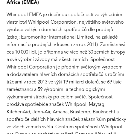
Africa (EMEA)
Whirlpool EMEA je dceřinou společností ve výhradním
vlastnictví Whirlpool Corporation, největšího světového
výrobce velkých domácích spotřebičů dle prodejů
(zdroj: Euromonitor International Limited, na základě
informací o prodejích v kusech za rok 2011). Zaměstnává
cca 10 000 lidí, je přítomna ve více než 30 zemích Evropy
a své výrobní závody má v šesti zemích. Společnost
Whirlpool Corporation je předním světovým výrobcem
a dodavatelem hlavních domácích spotřebičů s ročními
tržbami v roce 2013 ve výši 19 miliard dolarů, se 69 tisíci
zaměstnanci a 59 výrobními a technologickými
výzkumnými středisky po celém světě. Společnost
prodává spotřebiče značek Whirlpool, Maytag,
KitchenAid, Jenn-Air, Amana, Brastemp, Bauknecht a
spotřebiče dalších hlavních značek zákazníkům prakticky
ve všech zemích světa. Centrum společnosti Whirlpool