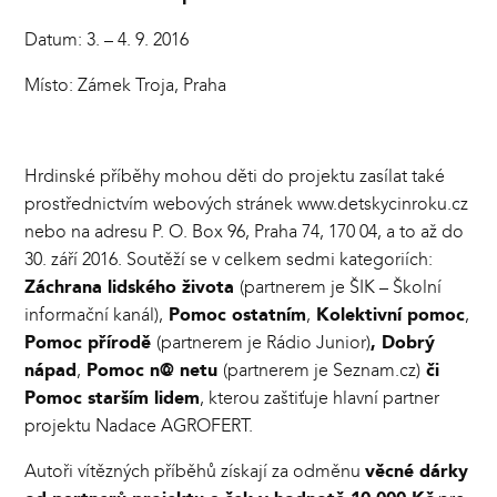
Datum: 3. – 4. 9. 2016
Místo: Zámek Troja, Praha
Hrdinské příběhy mohou děti do projektu zasílat také
prostřednictvím webových stránek
www.detskycinroku.cz
nebo na adresu P. O. Box 96, Praha 74, 170 04, a to až do
30. září 2016. Soutěží se v celkem sedmi kategoriích:
Záchrana lidského života
(partnerem je ŠIK – Školní
informační kanál),
Pomoc ostatním
,
Kolektivní pomoc
,
Pomoc přírodě
(partnerem je Rádio Junior)
, Dobrý
nápad
,
Pomoc n@ netu
(partnerem je Seznam.cz)
či
Pomoc starším lidem
, kterou zaštiťuje hlavní partner
projektu Nadace AGROFERT.
Autoři vítězných příběhů získají za odměnu
věcné dárky