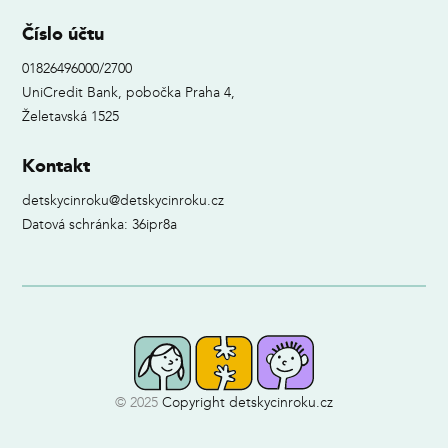
Číslo účtu
01826496000/2700
UniCredit Bank, pobočka Praha 4,
Želetavská 1525
Kontakt
detskycinroku@detskycinroku.cz
Datová schránka: 36ipr8a
© 2025
Copyright detskycinroku.cz