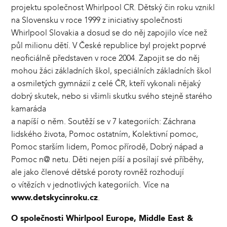
projektu společnost Whirlpool CR. Dětský čin roku vznikl
na Slovensku v roce 1999 z iniciativy společnosti
Whirlpool Slovakia a dosud se do něj zapojilo více než
půl milionu dětí. V České republice byl projekt poprvé
neoficiálně představen v roce 2004. Zapojit se do něj
mohou žáci základních škol, speciálních základních škol
a osmiletých gymnázií z celé ČR, kteří vykonali nějaký
dobrý skutek, nebo si všimli skutku svého stejně starého
kamaráda
a napíší o něm. Soutěží se v 7 kategoriích: Záchrana
lidského života, Pomoc ostatním, Kolektivní pomoc,
Pomoc starším lidem, Pomoc přírodě, Dobrý nápad a
Pomoc n@ netu. Děti nejen píší a posílají své příběhy,
ale jako členové dětské poroty rovněž rozhodují
o vítězích v jednotlivých kategoriích.
Více na
www.detskycinroku.cz
.
O společnosti Whirlpool Europe, Middle East &