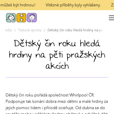
y můžeš být hrdinou!
Vítězné příběhy byly vyhlášeny.
Zaš
o média
Tiskové zprávy
Dětský čin roku hledá hrdiny na pěti praž
Dětský čin roku hledá
hrdiny na pěti pražských
akcích
Dětský čin roku pořádá společnost Whirlpool ČR.
Podporuje tak konání dobra mezi dětmi a malé hrdiny za
jejich pomoc lidem i přírodě oceňuje. Od dubna se do