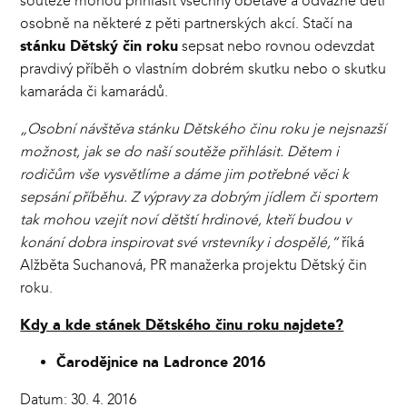
soutěže mohou přihlásit všechny obětavé a odvážné děti
osobně na některé z pěti partnerských akcí. Stačí na
stánku Dětský čin roku
sepsat nebo rovnou odevzdat
pravdivý příběh o vlastním dobrém skutku nebo o skutku
kamaráda či kamarádů.
„Osobní návštěva stánku Dětského činu roku je nejsnazší
možnost, jak se do naší soutěže přihlásit. Dětem i
rodičům vše vysvětlíme a dáme jim potřebné věci k
sepsání příběhu. Z výpravy za dobrým jídlem či sportem
tak mohou vzejít noví dětští hrdinové, kteří budou v
konání dobra inspirovat své vrstevníky i dospělé,“
říká
Alžběta Suchanová, PR manažerka projektu Dětský čin
roku.
Kdy a kde stánek Dětského činu roku najdete?
Čarodějnice na Ladronce 2016
Datum: 30. 4. 2016