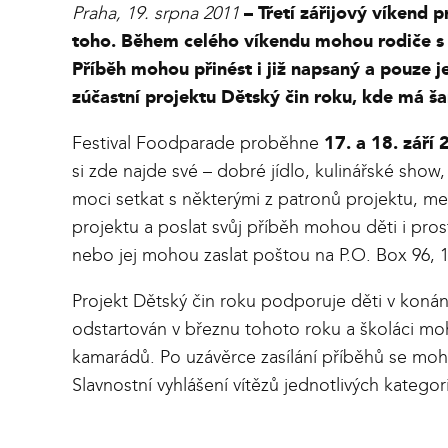
Praha, 19. srpna 2011
– Třetí zářijový víkend 
toho. Během celého víkendu mohou rodiče s dě
Příběh mohou přinést i již napsaný a pouze
zúčastní projektu Dětský čin roku, kde má ša
Festival Foodparade proběhne
17. a 18. září
si zde najde své – dobré jídlo, kulinářské show
moci setkat s některými z patronů projektu, me
projektu a poslat svůj příběh mohou děti i pr
nebo jej mohou zaslat poštou na P.O. Box 96, 1
Projekt Dětský čin roku podporuje děti v konán
odstartován v březnu tohoto roku a školáci moh
kamarádů. Po uzávěrce zasílání příběhů se moho
Slavnostní vyhlášení vítězů jednotlivých katego