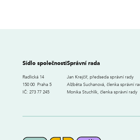
Sídlo společnosti
Správní rada
Radlická 14
Jan Krejčíř, předseda správní rady
150 00 Praha 5
Alžběta Suchanová, členka správní ra
IČ: 273 77 245
Monika Stuchlík, členka správní rady