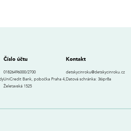
Číslo účtu
Kontakt
01826496000/2700
detskycinroku@detskycinroku.cz
dy
UniCredit Bank, pobočka Praha 4,
Datová schránka: 36ipr8a
Želetavská 1525