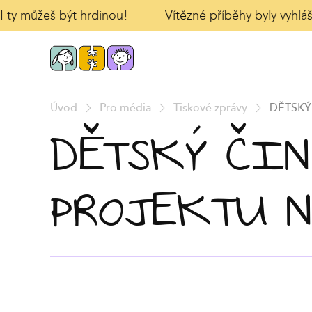
I ty můžeš být hrdinou!
Vítězné příběhy byly vyhláš
Úvod
Pro média
Tiskové zprávy
DĚTSKÝ
DĚTSKÝ ČIN
PROJEKTU N