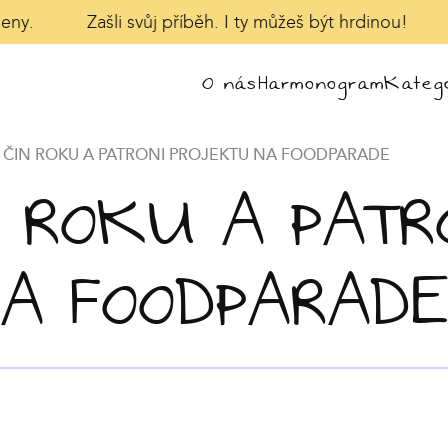
eny.
Zašli svůj příběh. I ty můžeš být hrdinou!
O nás
Harmonogram
Katego
 ČIN ROKU A PATRONI PROJEKTU NA FOODPARADE
 ROKU A PATR
A FOODPARADE