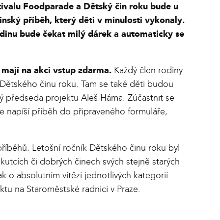
estivalu Foodparade a Dětský čin roku bude u
nský příběh, který děti v minulosti vykonaly.
dinu bude čekat milý dárek a automaticky se
t mají na akci vstup zdarma.
Každý člen rodiny
ii Dětského činu roku. Tam se také děti budou
tný předseda projektu Aleš Háma. Zúčastnit se
de napíší příběh do připraveného formuláře,
příběhů. Letošní ročník Dětského činu roku byl
kutcích či dobrých činech svých stejně starých
 o absolutním vítězi jednotlivých kategorií.
ektu na Staroměstské radnici v Praze.