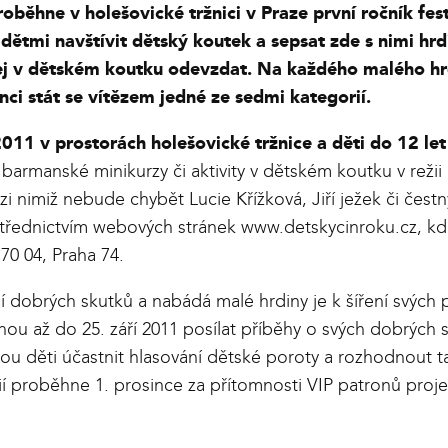
proběhne v holešovické tržnici v Praze první ročník f
tmi navštívit dětský koutek a sepsat zde s nimi hrdi
 jej v dětském koutku odevzdat. Na každého malého hr
nci stát se vítězem jedné ze sedmi kategorií.
 2011 v prostorách holešovické tržnice a děti do 12 le
, barmanské minikurzy či aktivity v dětském koutku v rež
zi nimiž nebude chybět Lucie Křížková, Jiří ježek či čes
ostřednictvím webových stránek
www.detskycinroku.cz
, k
70 04, Praha 74.
í dobrých skutků a nabádá malé hrdiny je k šíření svých 
ou až do 25. září 2011 posílat příběhy o svých dobrých s
u děti účastnit hlasování dětské poroty a rozhodnout tak
rií proběhne 1. prosince za přítomnosti VIP patronů proj