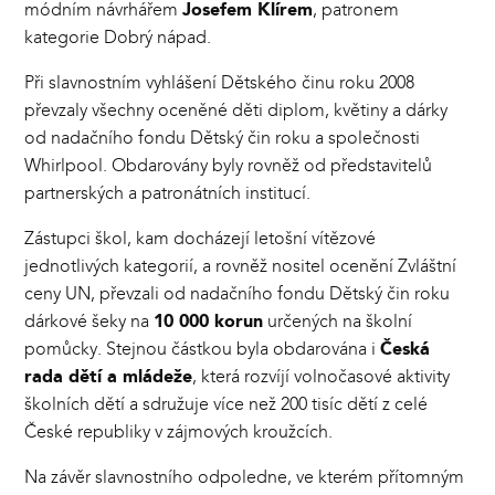
módním návrhářem
Josefem Klírem
, patronem
kategorie Dobrý nápad.
Při slavnostním vyhlášení Dětského činu roku 2008
převzaly všechny oceněné děti diplom, květiny a dárky
od nadačního fondu Dětský čin roku a společnosti
Whirlpool. Obdarovány byly rovněž od představitelů
partnerských a patronátních institucí.
Zástupci škol, kam docházejí letošní vítězové
jednotlivých kategorií, a rovněž nositel ocenění Zvláštní
ceny UN, převzali od nadačního fondu Dětský čin roku
dárkové šeky na
10 000 korun
určených na školní
pomůcky. Stejnou částkou byla obdarována i
Česká
rada dětí a mládeže
, která rozvíjí volnočasové aktivity
školních dětí a sdružuje více než 200 tisíc dětí z celé
České republiky v zájmových kroužcích.
Na závěr slavnostního odpoledne, ve kterém přítomným