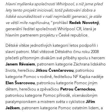
hlavní myšlenka společnosti Whirlpool, s níž jsme před
lety tento projekt iniciovali, totiž pěstování dobra a
lidské sounáležitosti v naší nejmladší generaci, je stále
ve větší míře naplňována,“
prohlásil
Radek Novotný
,
generální ředitel společnosti Whirlpool CR, která je
hlavním partnerem projektu v České republice.
Dětské vítěze jednotlivých kategorií letos podpořili i
slavní patroni. Malí vítězové Dětského činu roku 2008
přečetli přítomným divákům své příběhy spolu s hercem
Janem Révaiem
, patronem kategorie Záchrana lidského
života, herečkou
Jitkou Čvančarovou
, patronkou
kategorie Pomoc v rodině, ředitelkou NF Kapka naděje
Elen Švarcovou
, patronkou kategorie Pomoc jiným
dětem, herečkou a zpěvačkou
Petrou Černockou
,
patronkou kategorie Pomoc přírodě, vícenásobným
paralympionikem a mistrem světa v cyklistice
Jiřím
Ježkem
, patronem kategorie Pomoc ostatním lidem, a