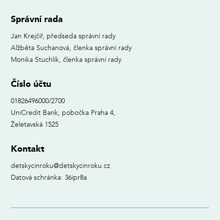
Správní rada
Jan Krejčíř, předseda správní rady
Alžběta Suchanová, členka správní rady
Monika Stuchlík, členka správní rady
Číslo účtu
01826496000/2700
UniCredit Bank, pobočka Praha 4,
Želetavská 1525
Kontakt
detskycinroku@detskycinroku.cz
Datová schránka: 36ipr8a