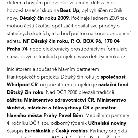
dětem a hostům předvedla své umění dětská hip-
hopová taneční skupina
Beat Up
, byl vyhlášen ročník
nový,
Dětský čin roku 2009
. Počínaje lednem 2009 tak
mohou čeští školáci opět začít posílat své příběhy o
statečných skutcích, a to buď poštou na korespondenční
adresu
NF Dětský čin roku, P. O. BOX 96, 170 04
Praha 74
, nebo elektronicky prostřednictvím formuláře
na webových stránkách projektu www.detskycinroku.cz.
Iniciátorem a současně hlavním partnerem
filantropického projektu Dětský čin roku je
společnost
Whirlpool CR
, organizátorem projektu je
nadační fond
Dětský čin roku
. Nad DČR 2008 převzali tradičně
záštitu Ministerstvo zdravotnictví ČR, Ministerstvo
školství, mládeže a tělovýchovy ČR a primátor
hlavního města Prahy Pavel Bém
. Mediálními partnery
4. ročníku DČR jsou odborný týdeník
Učitelské noviny
,
časopis
Euroškolák
a
Český rozhlas
. Partnery projektu