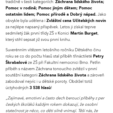
tradičně v šesti kategoriích:
Záchrana lidského života;
Pomoc v rodině; Pomoc jiným dětem; Pomoc
ostatním lidem; Pomoc přírodě a Dobrý nápad.
Jako
obvykle byla udělena i
Zvláštní cena Učitelských novin
za nejlépe napsaný příspěvek. Letos ji získal teprve
sedmiletý žák první třídy ZŠ v Konici
Martin Burget
,
který stihl sepsat již svou první knihu.
Suverénním vítězem letošního ročníku Dětského činu
roku se co do počtu hlasů stal příběh třináctileté
Petry
Škrabalové
ze ZŠ při Fakultní nemocnici Brno. Petřin
příběh s názvem Záchrana tonoucího zvítězil v první
soutěžní kategorii
Záchrana lidského života
a zároveň
zabodoval nejvíc i u dětské poroty. Obdržel totiž
úctyhodných
3 538 hlasů
!
„Zajímavé, emotivní a často dech beroucí příběhy z per
českých školáků každým rokem dokazují, že osobní
statečnost je něco, co děti silně vnímají. Těší nás, že