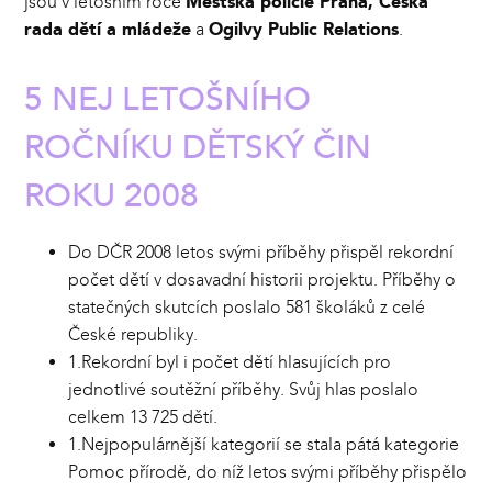
jsou v letošním roce
Městská policie Praha, Česká
rada dětí a mládeže
a
Ogilvy Public Relations
.
5 NEJ LETOŠNÍHO
ROČNÍKU DĚTSKÝ ČIN
ROKU 2008
Do DČR 2008 letos svými příběhy přispěl rekordní
počet dětí v dosavadní historii projektu. Příběhy o
statečných skutcích poslalo 581 školáků z celé
České republiky.
1.Rekordní byl i počet dětí hlasujících pro
jednotlivé soutěžní příběhy. Svůj hlas poslalo
celkem 13 725 dětí.
1.Nejpopulárnější kategorií se stala pátá kategorie
Pomoc přírodě, do níž letos svými příběhy přispělo