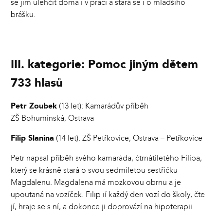
se jim ulehčit doma i v práci a stará se i o mladšího
brášku.
III. kategorie: Pomoc jiným dětem
733 hlasů
Petr Zoubek
(13 let): Kamarádův příběh
ZŠ Bohumínská, Ostrava
Filip Slanina
(14 let): ZŠ Petřkovice, Ostrava – Petřkovice
Petr napsal příběh svého kamaráda, čtrnátiletého Filipa,
který se krásně stará o svou sedmiletou sestřičku
Magdalenu. Magdalena má mozkovou obrnu a je
upoutaná na vozíček. Filip ií každý den vozí do školy, čte
jí, hraje se s ní, a dokonce ji doprovází na hipoterapii.