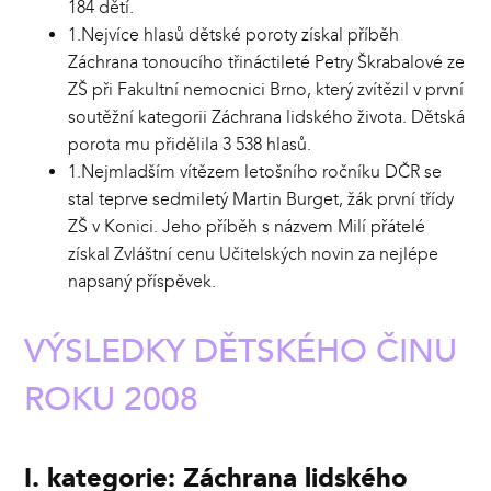
184 dětí.
1.Nejvíce hlasů dětské poroty získal příběh
Záchrana tonoucího třináctileté Petry Škrabalové ze
ZŠ při Fakultní nemocnici Brno, který zvítězil v první
soutěžní kategorii Záchrana lidského života. Dětská
porota mu přidělila 3 538 hlasů.
1.Nejmladším vítězem letošního ročníku DČR se
stal teprve sedmiletý Martin Burget, žák první třídy
ZŠ v Konici. Jeho příběh s názvem Milí přátelé
získal Zvláštní cenu Učitelských novin za nejlépe
napsaný příspěvek.
VÝSLEDKY DĚTSKÉHO ČINU
ROKU 2008
I. kategorie: Záchrana lidského