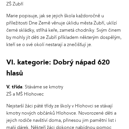
ZŠ Zubří
Marie popisuje, jak se jejich škola každoročně u
příležitosti Dne Země věnuje úklidu města Zubří, uklízí
černé skládky, stříhá keře, zametá chodníky. Svým činem
by mohly jít děti ze Zubří příkladem některým dospělým,
kteří se o své okolí nestarají a znečišťují je.
VI. kategorie: Dobrý nápad 620
hlasů
V. třída
: Stáváme se kmotry
ZŠ a MŠ Hlohovec
Nejstarší žáci páté třídy ze školy v Hlohovci se stávají
kmotry nových občánků Hlohovce. Novorozené děti a
jejich rodiče navštíví doma, přinesou jim pamětní list i
malý dárek. Někteří žáci dokonce nabídnou pomoc