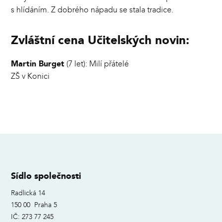
s hlídáním. Z dobrého nápadu se stala tradice.
Zvláštní cena Učitelských novin:
Martin Burget
(7 let): Milí přátelé
ZŠ v Konici
Sídlo společnosti
Radlická 14
150 00 Praha 5
IČ: 273 77 245