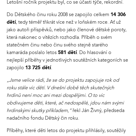
Letošní ročník projektu byl, co se účasti týče, rekordní.
Do Dětského činu roku 2008 se zapojilo celkem
14 306
dětí
, tedy téměř třikrát více než v loňském roce. Ať už
jako autoři příspěvků, nebo jako členové dětské poroty,
která nakonec o vítězích rozhodla. Příběh o svém
statečném činu nebo činu svého stejně starého
kamaráda poslalo letos
581 dětí
. Do hlasování o
nejlepší příběhy v jednotlivých soutěžních kategoriích se
zapojilo
13 725 dětí
.
„Jsme velice rádi, že se do projektu zapojuje rok od
roku stále víc dětí. V dnešní době těch skutečných
hrdinů není moc ani mezi dospělými. O to víc
obdivujeme děti, které, ač nedospělé, jdou nám svými
hrdinskými skutky příkladem,“
řekl Ján Živný, předseda
nadačního fondu Dětský čin roku.
Příběhy, které děti letos do projektu přihlásily, soutěžily