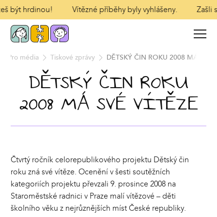
eš být hrdinou!
Vítězné příběhy byly vyhlášeny.
Zašli sv
Pro média
Tiskové zprávy
DĚTSKÝ ČIN ROKU 2008 MÁ SVÉ 
DĚTSKÝ ČIN ROKU
2008 MÁ SVÉ VÍTĚZE
Čtvrtý ročník celorepublikového projektu Dětský čin
roku zná své vítěze. Ocenění v šesti soutěžních
kategoriích projektu převzali 9. prosince 2008 na
Staroměstské radnici v Praze malí vítězové – děti
školního věku z nejrůznějších míst České republiky.