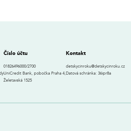
Číslo účtu
Kontakt
01826496000/2700
detskycinroku@detskycinroku.cz
dy
UniCredit Bank, pobočka Praha 4,
Datová schránka: 36ipr8a
Želetavská 1525