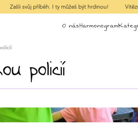
Zašli svůj příběh. I ty můžeš být hrdinou!
Vítězn
O nás
Harmonogram
Katego
olicií
 policií