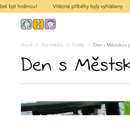
žeš být hrdinou!
Vítězné příběhy byly vyhlášeny.
Úvod
Pro média
Fotky
Den s Městskou p
Den s Městskou