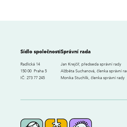
Sídlo společnosti
Správní rada
Radlická 14
Jan Krejčíř, předseda správní rady
150 00 Praha 5
Alžběta Suchanová, členka správní ra
IČ: 273 77 245
Monika Stuchlík, členka správní rady