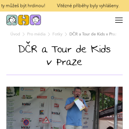
I ty můžeš být hrdinou!
Vítězné příběhy byly vyhlášeny.
Úvod
Pro média
Fotky
DČR a Tour de Kids v Praze
DČR a Tour de Kids
v Praze