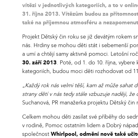
vítězi v jednotlivých kategoriích, a to v onl
31. října 2013. Vítězům budou za přítomnosti
také na příjemnou atmosféru a nezapomenute
Projekt Dětský čin roku se již devátým rokem s
nás. Hrdiny se mohou děti stát i sebemenší pom
a umí a chtějí samy aktivně pomoci. Letošní ro
30. září 2013
. Poté, od 1. do 10. října, vyber
kategoriích, budou moci děti rozhodovat od 11.
„
Každý rok nás velmi těší, kam až může sahat d
strany dětí v nás tedy stále vzbuzuje naději, že
Suchanová, PR manažerka projektu Dětský čin 
Celkem mohou děti zasílat své příběhy do sed
v rodině, Pomoc ostatním lidem a Dobrý nápad. V
společnost
Whirlpool, odmění nově také učit