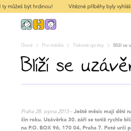
I ty můžeš být hrdinou!
Vítězné příběhy byly vyhláše
Úvod
Pro média
Tiskové zprávy
Blíží se
Blíží se uzávě
Praha 28. srpna 2013
–
Ještě měsíc mají děti 
čin roku. Uzávěrka 30. září se totiž rychle 
na P.O. BOX 96, 170 04, Praha 7. Poté určí 