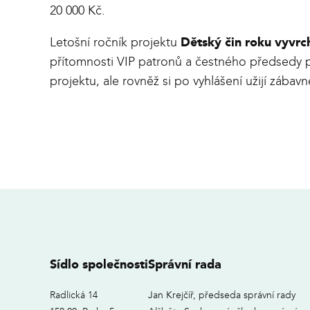
20 000 Kč.
Letošní ročník projektu
Dětský čin roku vyvrch
přítomnosti VIP patronů a čestného předsedy p
projektu, ale rovněž si po vyhlášení užijí zába
Sídlo společnosti
Správní rada
Radlická 14
Jan Krejčíř, předseda správní rady