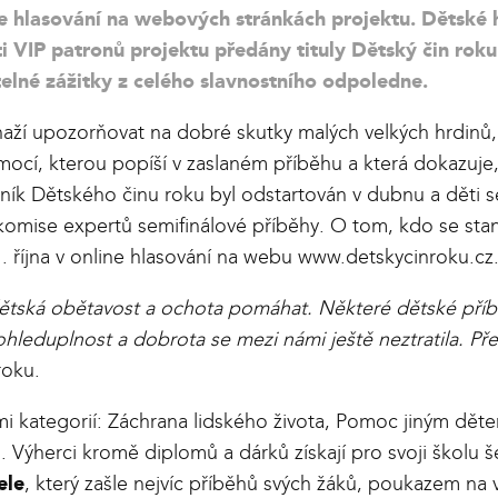
ine hlasování na webových stránkách projektu. Dětské h
 VIP patronů projektu předány tituly Dětský čin roku 
lné zážitky z celého slavnostního odpoledne.
naží upozorňovat na dobré skutky malých velkých hrdinů, 
ocí, kterou popíší v zaslaném příběhu a která dokazuje, 
čník Dětského činu roku byl odstartován v dubnu a děti
e komise expertů semifinálové příběhy. O tom, kdo se sta
 října v online hlasování na webu www.detskycinroku.cz. 
ětská obětavost a ochota pomáhat. Některé dětské příběhy
 ohleduplnost a dobrota se mezi námi ještě neztratila. Př
roku.
mi kategorií: Záchrana lidského života, Pomoc jiným d
ýherci kromě diplomů a dárků získají pro svoji školu šek
ele
, který zašle nejvíc příběhů svých žáků, poukazem n