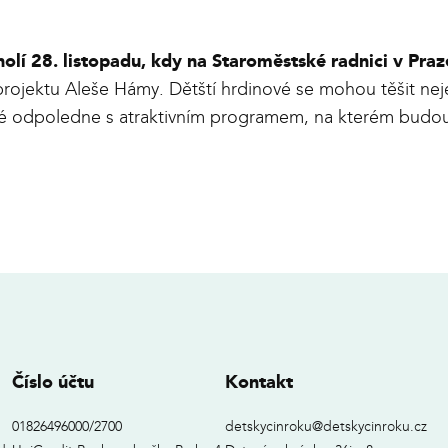
olí 28. listopadu, kdy na Staroměstské radnici v Praz
rojektu Aleše Hámy. Dětští hrdinové se mohou těšit nej
vné odpoledne s atraktivním programem, na kterém budou p
Číslo účtu
Kontakt
01826496000/2700
detskycinroku@detskycinroku.cz