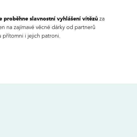
e proběhne slavnostní vyhlášení vítězů
za
en na zajímavé věcné dárky od partnerů
řítomni i jejich patroni.