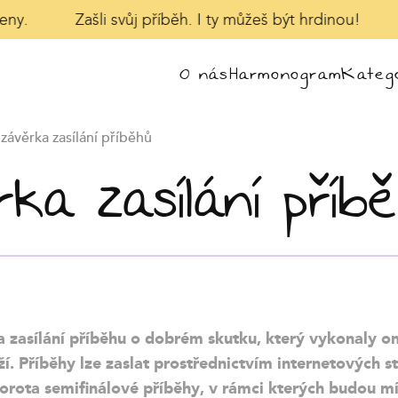
ny.
Zašli svůj příběh. I ty můžeš být hrdinou!
O nás
Harmonogram
Katego
 uzávěrka zasílání příběhů
rka zasílání příb
na zasílání příběhu o dobrém skutku, který vykonaly o
blíží. Příběhy lze zaslat prostřednictvím internetovýc
porota semifinálové příběhy, v rámci kterých budou 