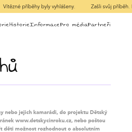
Vítězné příběhy byly vyhlášeny.
Zašli svůj příběh. 
rie
Historie
Informace
Pro média
Partneři
ěhů
ny nebo jejich kamarádi, do projektu Dětský
h stránek www.detskycinroku.cz, nebo poštou
mít děti možnost rozhodnout o absolutním