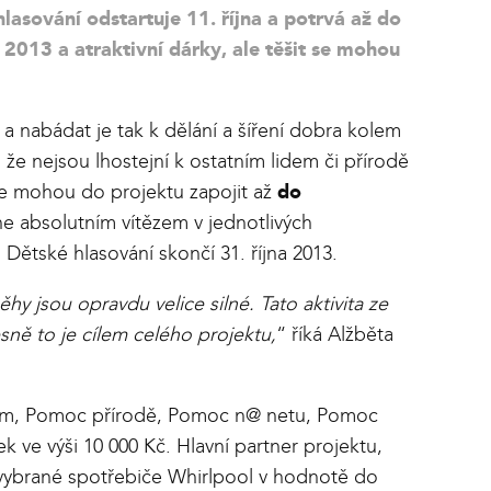
lasování odstartuje 11. října a potrvá až do
2013 a atraktivní dárky, ale těšit se mohou
a nabádat je tak k dělání a šíření dobra kolem
že nejsou lhostejní k ostatním lidem či přírodě
 se mohou do projektu zapojit až
do
ne absolutním vítězem v jednotlivých
Dětské hlasování skončí 31. října 2013.
 jsou opravdu velice silné. Tato aktivita ze
esně to je cílem celého projektu,
“ říká Alžběta
ětem, Pomoc přírodě, Pomoc n@ netu, Pomoc
 ve výši 10 000 Kč. Hlavní partner projektu,
a vybrané spotřebiče Whirlpool v hodnotě do