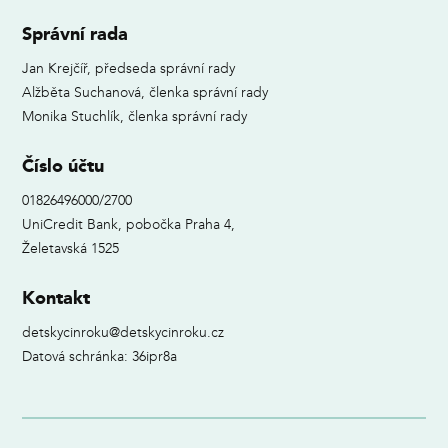
Správní rada
Jan Krejčíř, předseda správní rady
Alžběta Suchanová, členka správní rady
Monika Stuchlík, členka správní rady
Číslo účtu
01826496000/2700
UniCredit Bank, pobočka Praha 4,
Želetavská 1525
Kontakt
detskycinroku@detskycinroku.cz
Datová schránka: 36ipr8a