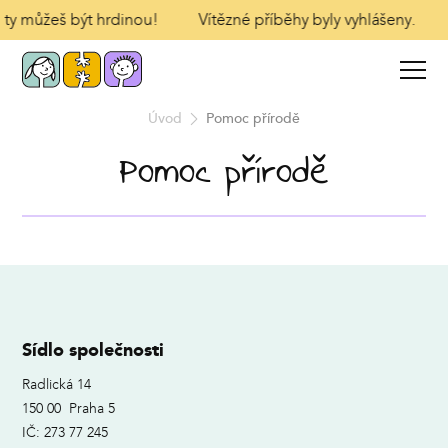
 I ty můžeš být hrdinou!
Vítězné příběhy byly vyhlášeny.
Úvod
Pomoc přírodě
Pomoc přírodě
Sídlo společnosti
Radlická 14
150 00 Praha 5
IČ: 273 77 245